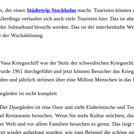
en, der einen
Städtetrip Stockholm
macht. Touristen können d
Allerdings verlaufen sich auch viele Touristen hier. Das ist 
e der Julmarknad besucht werden. Das ist der märchenhafte W
t der Wachablösung.
sa Kriegsschiff war der Stolz der schwedischen Kriegsschifff
wurde 1961 durchgeführt und jetzt können Besucher das Krie
den und jährlich strömen über eine Million Menschen in da
rgården ist nicht komplett
. Der Djurgården ist eine Oase und zieht Einheimische und To
 und Restaurants besuchen. Wenn Sie mehr Kultur möchten, d
m der Welt und vor allem Familien besuchen es gerne. Das li
ort wieder aufgebaut wurden, wie zum Beispiel die schöne u